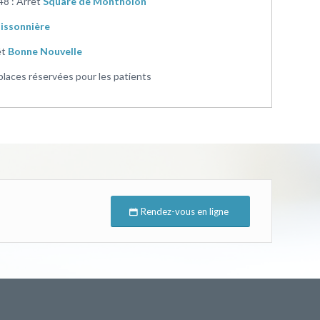
48 : Arrêt
Square de Montholon
issonnière
êt
Bonne Nouvelle
places réservées pour les patients
Rendez-vous en ligne